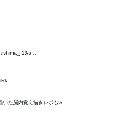
yushima_jl13/s…
nRk
描いた脳内覚え描きレポもw