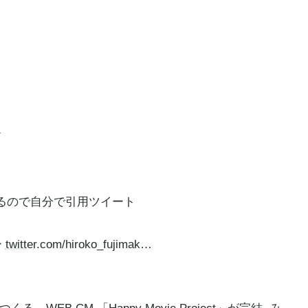
1
るので自分で引用ツイート
ー
twitter
.com/hiroko_fujimak…