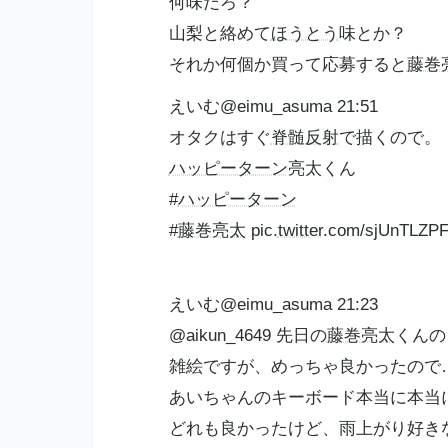
何味だろ？
山梨と絡めて
ほうとう
味とか？
それか何個か買って応募すると
藤巻
えいむ@eimu_asuma 21:51
オタクはすぐ
脊髄反射
で描くので。
ハッピーターン
亮太くん
#
ハッピーターン
#
藤巻亮太
pic.
twitter
.com/sjUnTLZP
えいむ@eimu_asuma 21:23
@aikun_4649 先日の
藤巻亮太
くんの
雑絵ですが、めっちゃ良かったので
あいちゃんのキーボード本当に本当
どれも良かったけど、雨上がり好き