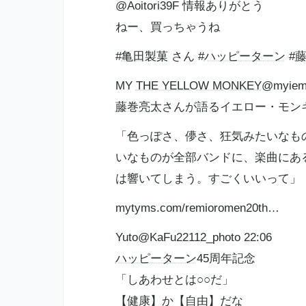
@Aoitori39F 情報ありがとう
ねー、買っちゃうね
#
亀田製菓
さん #
ハッピーターン
#
MY
THE YELLOW MONKEY
@myiem
藤巻亮太
さんが語るイエロー・モン
「色っぽさ、儚さ、狂気みたいなも
いなものが全部バンドに、楽曲にあ
は響いてしまう。すごくいいって」
mytyms.com/remioromen20th…
Yuto@KaFu22112_photo 22:06
ハッピーターン
45周年記念
「しあわせとは○○だ」
【健康】か【自由】だな