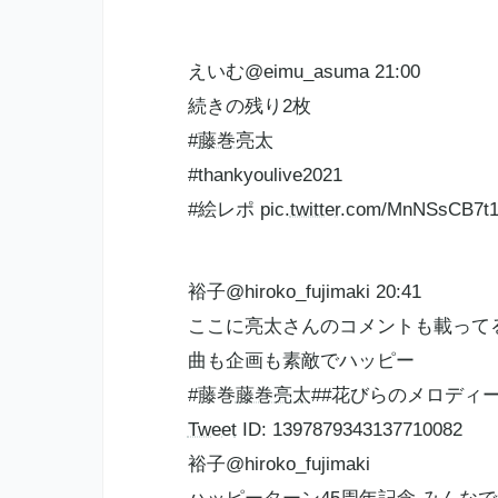
えいむ@eimu_asuma 21:00
続きの残り2枚
#
藤巻亮太
#thankyoulive2021
#絵レポ pic.
twitter
.com/MnNSsCB7t
裕子@hiroko_fujimaki 20:41
ここに亮太さんのコメントも載って
曲も企画も素敵でハッピー
#藤巻
藤巻亮太
##花びらのメロディ
Tweet
ID: 1397879343137710082
裕子@hiroko_fujimaki