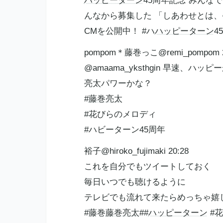
ハッピーターン
45周年記念 みんなでつくる
んなから募集した 「しあわせとは、○
CMを公開中！ #ハ
ハッピーターン
4
pompom＊藤巻っこ@remi_pompom 2
@amaama_yksthgin 早速、ハッピ
亮太パワーかな？
#
藤巻亮太
#花びらのメロディ
#ハビーターン45周年
裕子@hiroko_fujimaki 20:28
これを自分でもツイートしておく
毎日いつでも聴けるように
テレビでも流れて来たらめっちゃ嬉し
#藤巻
藤巻亮太
##
ハッピーターン
#花