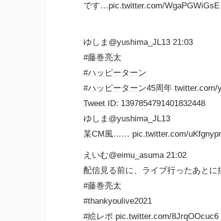
です…pic.
twitter
.com/WgaPGWiGsE
ゆしま@yushima_JL13 21:03
#
藤巻亮太
#
ハッピーターン
#
ハッピーターン
45周年
twitter
.com/
Tweet
ID: 1397854791401832448
ゆしま@yushima_JL13
某CM風…… pic.
twitter
.com/uKfgnyp
えいむ@eimu_asuma 21:02
配信見る前に、ライブ行ったあとに
#
藤巻亮太
#thankyoulive2021
#絵レポ pic.
twitter
.com/8JrqOOcuc6