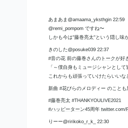
あまあま@amaama_yksthgin 22:59
@remi_pompom ですね〜
しかも今は"
藤巻亮太
"という隠し味
きのした@posuke039 22:37
#音の花 前の藤巻さんの
トーク
が好
「～僕自身もミュージシャンとして
これからも頑張っていけたらいいな
新曲 #花びらのメロディー のこと
#
藤巻亮太
#THANKYOULIVE2021
#
ハッピーターン
45周年
twitter
.com/
りーー@ririkoko_r_k_ 22:30