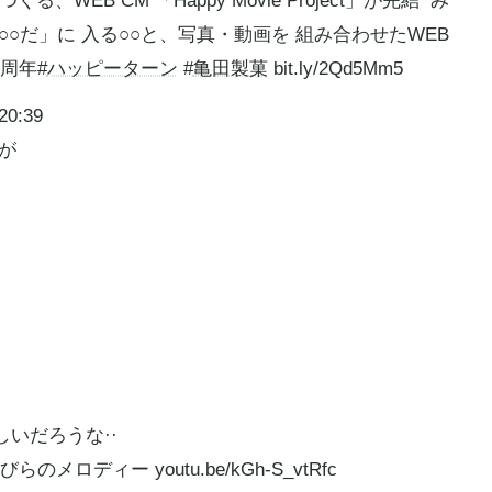
、WEB CM 「Happy Movie Project」が完結 ​ み
○だ」に 入る○○と、写真・動画を 組み合わせたWEB
5周年#
ハッピーターン
#
亀田製菓
​bit.ly/2Qd5Mm5
0:39
ーが
いだろうな··
びらのメロディー youtu.be/kGh-S_vtRfc