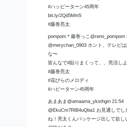
#
ハッピーターン
45周年
​bit.ly/2Qd5Mm5
#
藤巻亮太
pompom＊藤巻っこ@remi_pompom 2
@merychan_0903 ホント、
な〜
皆んなで#貼りまくって、、亮活し
#
藤巻亮太
#花びらのメロディ
#ハビーターン45周年
あまあま@amaama_yksthgin 21:54
@EkuCm7RlB4uQba1 お見通しで
ね！亮太くんパッケージ出して欲し